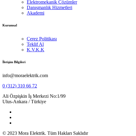
Elektromekanik Çözümler
Danışmanlık Hizmetleri
Akademi
Kurumsal
Çerez Politikası
Teklif Al
K.V.K.K
İletişim Bilgileri
info@moraelektrik.com
0 (312) 310 66 72
Ali Özpişkin İş Merkezi No:1/99
Ulus-Ankara / Türkiye
© 2023 Mora Elektrik. Tüm Hakları Saklıdır