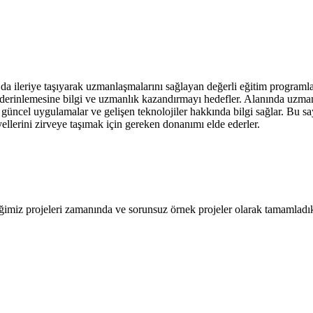
ha da ileriye taşıyarak uzmanlaşmalarını sağlayan değerli eğitim programla
da derinlemesine bilgi ve uzmanlık kazandırmayı hedefler. Alanında uzma
ra güncel uygulamalar ve gelişen teknolojiler hakkında bilgi sağlar. Bu s
ellerini zirveye taşımak için gereken donanımı elde ederler.
imiz projeleri zamanında ve sorunsuz örnek projeler olarak tamamladı