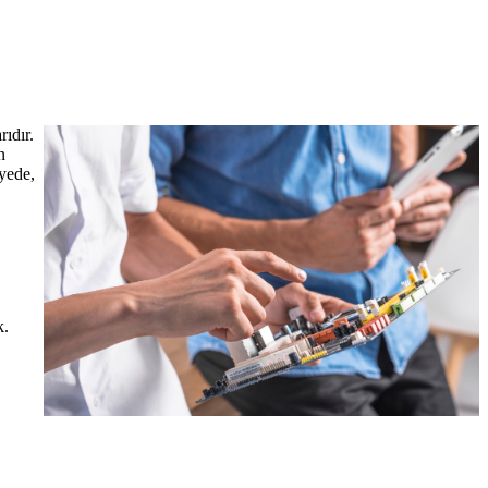
rıdır.
n
ayede,
k.